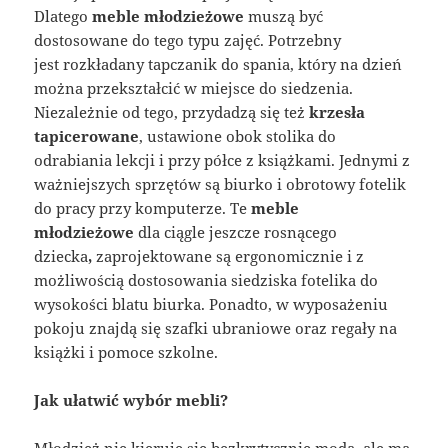
Dlatego
meble młodzieżowe
muszą być
dostosowane do tego typu zajęć. Potrzebny
jest rozkładany tapczanik do spania, który na dzień
można przekształcić w miejsce do siedzenia.
Niezależnie od tego, przydadzą się też
krzesła
tapicerowane
, ustawione obok stolika do
odrabiania lekcji i przy półce z książkami. Jednymi z
ważniejszych sprzętów są biurko i obrotowy fotelik
do pracy przy komputerze. Te
meble
młodzieżowe
dla ciągle jeszcze rosnącego
dziecka
,
zaprojektowane są ergonomicznie i z
możliwością dostosowania siedziska fotelika do
wysokości blatu biurka. Ponadto, w wyposażeniu
pokoju znajdą się szafki ubraniowe oraz regały na
książki i pomoce szkolne.
Jak ułatwić wybór mebli?
Młodzież nie kieruje się bezkrytycznie modą, ale ma