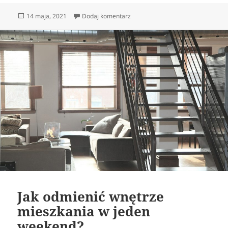
Opublikowano
do Czy można online wybrać mebl
14 maja, 2021
Dodaj komentarz
Jak odmienić wnętrze
mieszkania w jeden
weekend?