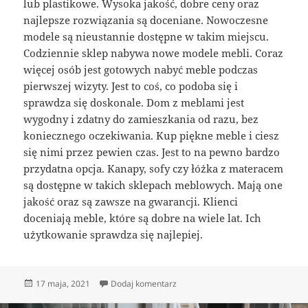
lub plastikowe. Wysoka jakość, dobre ceny oraz
najlepsze rozwiązania są doceniane. Nowoczesne
modele są nieustannie dostępne w takim miejscu.
Codziennie sklep nabywa nowe modele mebli. Coraz
więcej osób jest gotowych nabyć meble podczas
pierwszej wizyty. Jest to coś, co podoba się i
sprawdza się doskonale. Dom z meblami jest
wygodny i zdatny do zamieszkania od razu, bez
koniecznego oczekiwania. Kup piękne meble i ciesz
się nimi przez pewien czas. Jest to na pewno bardzo
przydatna opcja. Kanapy, sofy czy łóżka z materacem
są dostępne w takich sklepach meblowych. Mają one
jakość oraz są zawsze na gwarancji. Klienci
doceniają meble, które są dobre na wiele lat. Ich
użytkowanie sprawdza się najlepiej.
Opublikowano
do Dobry sklep oferuje różne mebl
17 maja, 2021
Dodaj komentarz