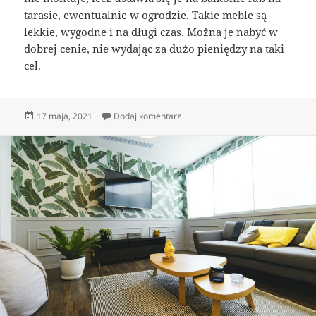
tarasie, ewentualnie w ogrodzie. Takie meble są
lekkie, wygodne i na długi czas. Można je nabyć w
dobrej cenie, nie wydając za dużo pieniędzy na taki
cel.
Opublikowano
do Sklep meblowy to dobre miejsc
17 maja, 2021
Dodaj komentarz