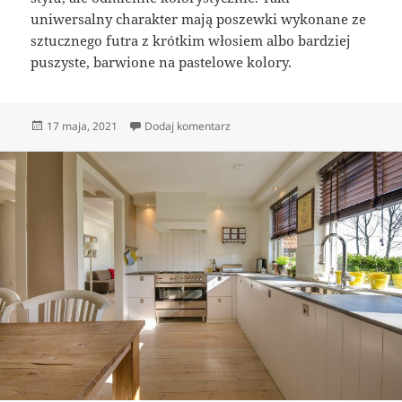
uniwersalny charakter mają poszewki wykonane ze
sztucznego futra z krótkim włosiem albo bardziej
puszyste, barwione na pastelowe kolory.
Opublikowano
do Jak poduszki dekoracyjne mogą
17 maja, 2021
Dodaj komentarz