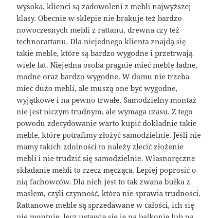
wysoka, klienci są zadowoleni z mebli najwyższej
klasy. Obecnie w sklepie nie brakuje też bardzo
nowoczesnych mebli z rattanu, drewna czy też
technorattanu. Dla niejednego klienta znajdą się
takie meble, które są bardzo wygodne i przetrwają
wiele lat. Niejedna osoba pragnie mieć meble ładne,
modne oraz bardzo wygodne. W domu nie trzeba
mieć dużo mebli, ale muszą one być wygodne,
wyjątkowe i na pewno trwałe. Samodzielny montaż
nie jest niczym trudnym, ale wymaga czasu. Z tego
powodu zdecydowanie warto kupić dokładnie takie
meble, które potrafimy złożyć samodzielnie. Jeśli nie
mamy takich zdolności to należy zlecić złożenie
mebli i nie trudzić się samodzielnie. Własnoręczne
składanie mebli to rzecz męcząca. Lepiej poprosić o
nią fachowców. Dla nich jest to tak zwana bułka z
masłem, czyli czynność, która nie sprawia trudności.
Rattanowe meble są sprzedawane w całości, ich się
nie montuje, lecz ustawia się je na balkonie lub na