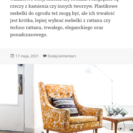
rzeczy z kamienia czy innych tworzyw. Plastikowe
mebelki do ogrodu też mogą być, ale ich trwałość
jest krótka, lepiej wybrać mebelki z rattanu czy
techno rattanu, trwałego, eleganckiego oraz
ponadczasowego.
Opublikowano
do W salonach meblowych jest sp
17 maja, 2021
Dodaj komentarz