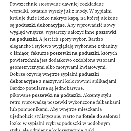
Powszechnie stosowane dawniej rozkładane
wersalki, ostatnio wyszły już z mody. W sypialni
króluje duże łóżko nakryte kapą, na której ułożone
są
poduszki dekoracyjne
. Aby wprowadzić nowy
wygląd wnętrza, wystarczy nałożyć inne
poszewki
na poduszki.
A jest ich spory wybór. Bardzo
elegancko i stylowo wyglądają wykonane z tkaniny
o lśniącej fakturze
poszewki na poduszki,
których
powierzchnia jest dodatkowo ozdobiona wzorami
geometrycznymi albo motywami kwiatowymi.
Dobrze ożywią wnętrze sypialni
poduszki
dekoracyjne
z naszytymi kolorowymi aplikacjami.
Bardzo popularne są jednobarwne,
pikowane
poszewki na poduszki
. Akcenty stylu
retro wprowadzą poszewki wykończone falbankami
lub pomponikami. Aby wnętrze mieszkania
ujednolicić stylistycznie, warto na
fotele do salonu
i
łóżko w sypialni wybrać poduszki w podobnym
stylu, ale odmienne kolorystycznie. Taki