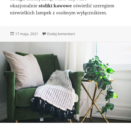
okazjonalnie
stoliki kawowe
oświetlić szeregiem
niewielkich lampek z osobnym wyłącznikiem.
Opublikowano
do Jak wykorzystać lampy wiszące 
17 maja, 2021
Dodaj komentarz