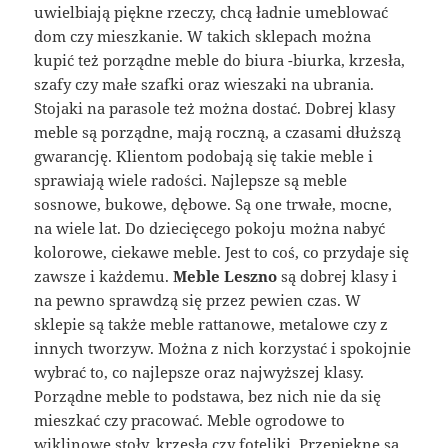
uwielbiają piękne rzeczy, chcą ładnie umeblować
dom czy mieszkanie. W takich sklepach można
kupić też porządne meble do biura -biurka, krzesła,
szafy czy małe szafki oraz wieszaki na ubrania.
Stojaki na parasole też można dostać. Dobrej klasy
meble są porządne, mają roczną, a czasami dłuższą
gwarancję. Klientom podobają się takie meble i
sprawiają wiele radości. Najlepsze są meble
sosnowe, bukowe, dębowe. Są one trwałe, mocne,
na wiele lat. Do dziecięcego pokoju można nabyć
kolorowe, ciekawe meble. Jest to coś, co przydaje się
zawsze i każdemu.
Meble Leszno
są dobrej klasy i
na pewno sprawdzą się przez pewien czas. W
sklepie są także meble rattanowe, metalowe czy z
innych tworzyw. Można z nich korzystać i spokojnie
wybrać to, co najlepsze oraz najwyższej klasy.
Porządne meble to podstawa, bez nich nie da się
mieszkać czy pracować. Meble ogrodowe to
wiklinowe stoły, krzesła czy foteliki. Przepiękne są