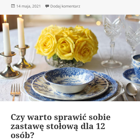
Opublikowano
do Jak odmienić wnętrze mieszkan
14 maja, 2021
Dodaj komentarz
Czy warto sprawić sobie
zastawę stołową dla 12
osób?