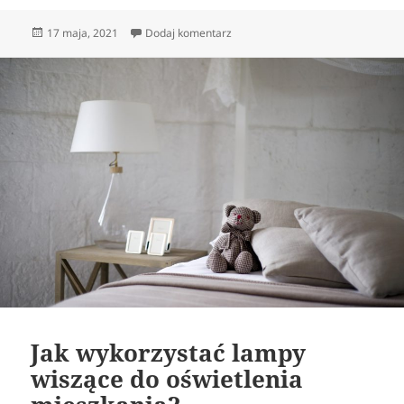
Opublikowano
do Outlet meblowy Poznań oferuj
17 maja, 2021
Dodaj komentarz
Jak wykorzystać lampy
wiszące do oświetlenia