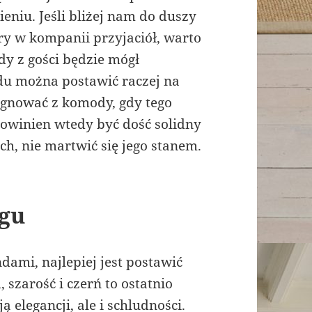
ieniu. Jeśli bliżej nam do duszy
ry w kompanii przyjaciół, warto
dy z gości będzie mógł
du można postawić raczej na
zygnować z komody, gdy tego
owinien wtedy być dość solidny
ch, nie martwić się jego stanem.
ogu
dami, najlepiej jest postawić
, szarość i czerń to ostatnio
 elegancji, ale i schludności.